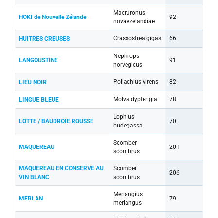
Macruronus
HOKI de Nouvelle Zélande
92
novaezelandiae
Crassostrea gigas
66
HUITRES CREUSES
Nephrops
LANGOUSTINE
91
norvegicus
Pollachius virens
82
LIEU NOIR
Molva dypterigia
78
LINGUE BLEUE
Lophius
LOTTE / BAUDROIE ROUSSE
70
budegassa
Scomber
MAQUEREAU
201
scombrus
MAQUEREAU EN CONSERVE AU
Scomber
206
VIN BLANC
scombrus
Merlangius
MERLAN
79
merlangus