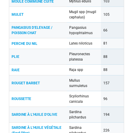
Mytilus edulis
103
MOULE COMMUNE CUITE
Mugil spp (mugil
MULET
105
cephalus)
PANGASIUS D'ELEVAGE /
Pangasius
66
POISSON CHAT
hypophtalmus
Lates niloticus
81
PERCHE DU NIL
Pleuronectes
PLIE
88
platessa
Raja spp
88
RAIE
Mullus
ROUGET BARBET
157
surmuletus
Scyliorhinus
ROUSSETTE
96
canicula
Sardina
SARDINE À L'HUILE D'OLIVE
194
pilchardus
SARDINE À L'HUILE VÉGÉTALE
Sardina
226
(Sauf Olive)
pilchardus