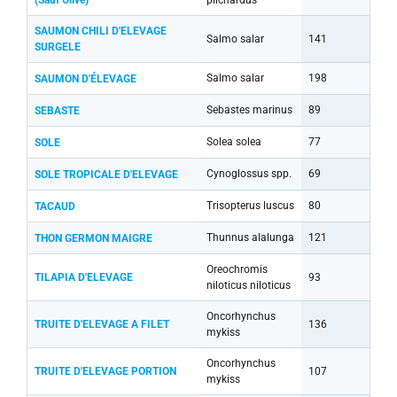
SAUMON CHILI D'ELEVAGE
Salmo salar
141
SURGELE
Salmo salar
198
SAUMON D'ÉLEVAGE
Sebastes marinus
89
SEBASTE
Solea solea
77
SOLE
Cynoglossus spp.
69
SOLE TROPICALE D'ELEVAGE
Trisopterus luscus
80
TACAUD
Thunnus alalunga
121
THON GERMON MAIGRE
Oreochromis
TILAPIA D'ELEVAGE
93
niloticus niloticus
Oncorhynchus
TRUITE D'ELEVAGE A FILET
136
mykiss
Oncorhynchus
TRUITE D'ELEVAGE PORTION
107
mykiss