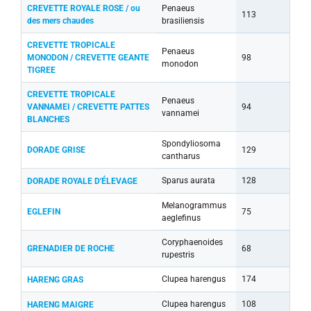
CREVETTE ROYALE ROSE / ou
Penaeus
113
des mers chaudes
brasiliensis
CREVETTE TROPICALE
Penaeus
MONODON / CREVETTE GEANTE
98
monodon
TIGREE
CREVETTE TROPICALE
Penaeus
VANNAMEI / CREVETTE PATTES
94
vannamei
BLANCHES
Spondyliosoma
DORADE GRISE
129
cantharus
Sparus aurata
128
DORADE ROYALE D'ÉLEVAGE
Melanogrammus
EGLEFIN
75
aeglefinus
Coryphaenoides
GRENADIER DE ROCHE
68
rupestris
Clupea harengus
174
HARENG GRAS
Clupea harengus
108
HARENG MAIGRE