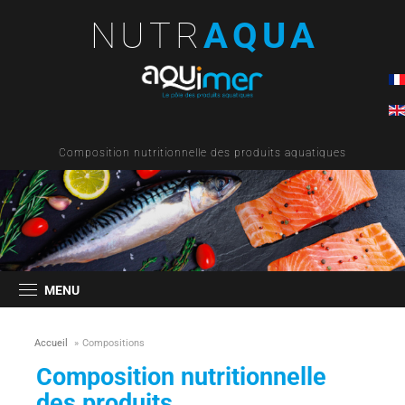
NUTR
AQUA
Composition nutritionnelle des produits aquatiques
MENU
Accueil
»
Compositions
Composition nutritionnelle
des produits