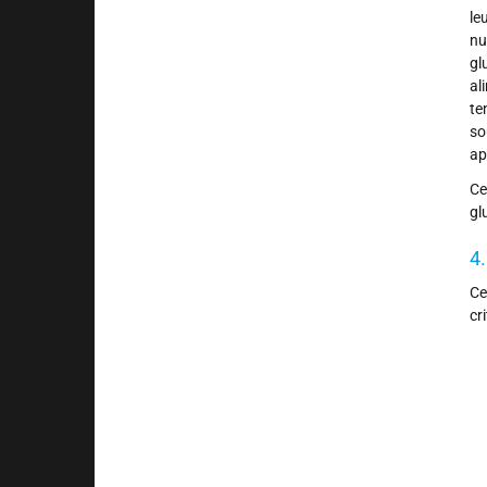
le
nu
gl
al
te
so
ap
Ce
gl
4
Ce
cri