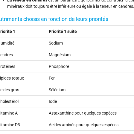
minéraux doit toujours être inférieure ou égale à la teneur en cendres
triments choisis en fonction de leurs priorités
riorité 1
Priorité 1 suite
umidité
Sodium
endres
Magnésium
rotéines
Phosphore
ipides totaux
Fer
cides gras
Sélénium
holestérol
Iode
itamine A
Astaxanthine pour quelques espèces
itamine D3
Acides aminés pour quelques espèces