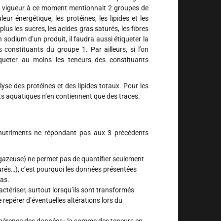
en vigueur à ce moment mentionnait 2 groupes de
eur énergétique, les protéines, les lipides et les
us les sucres, les acides gras saturés, les fibres
n sodium d’un produit, il faudra aussi étiqueter la
 constituants du groupe 1. Par ailleurs, si l’on
tiqueter au moins les teneurs des constituants
lyse des protéines et des lipides totaux. Pour les
duits aquatiques n’en contiennent que des traces.
 nutriments ne répondant pas aux 3 précédents
azeuse) ne permet pas de quantifier seulement
turés…), c’est pourquoi les données présentées
ras.
actériser, surtout lorsqu’ils sont transformés
 repérer d’éventuelles altérations lors du
ohérence des données : la somme des teneurs en