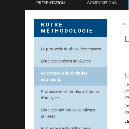
PRÉSENTATION
COMPOSITIONS
NOTRE
Accu
MÉTHODOLOGIE
L
Le protocole de choix des espèces
Liste des espèces analysées
Le protocole de choix des
E
nutriments
L’
dé
Protocole de choix des méthodes
pr
d'analyses
Co
Liste des méthodes d'analyses
da
utilisées
L
a
Protocole d'échantillonnage