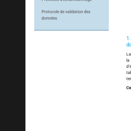
Protocole de validation des
données
1
d
La
la
d’
ta
te
Ce