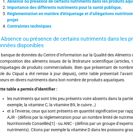
Absence ou présence de certains nutriments dans les produits aqu
Importance des différents nutriments pour la santé publique,
Réglementation en matière d’étiquetage et d’allégations nutritionne
projet
Contraintes techniques
. Absence ou présence de certains nutriments dans les pr
onnées disponibles
 banque de données du Centre d’Information sur la Qualité des Aliments
 composition des aliments issues de la littérature scientifique (articles
étiquetages de produits commercialisés. Bien que présentant de nombreus
ble du Ciqual a été remise à jour depuis), cette table présentait l’av
neurs en divers nutriments dans bon nombre de produits aquatiques.
tte table a permis d’identifier :
les nutriments qui sont très peu présents voire absents dans la par
exemple, la vitamine C, la vitamine B9, le cuivre…)
et à l’inverse, ceux qui sont présents en quantité significative par
AJR - (définis par la réglementation pour un nombre limité de nutrim
Nutritionnels Conseillés[1] - ou ANC - (définis par un groupe d’exper
nutriments). Citons par exemple la vitamine D dans les poissons gras, 