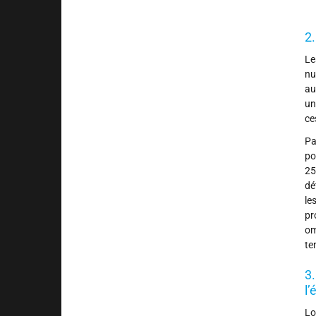
2.
Le
nu
au
un
ce
Pa
po
25
dé
le
pr
om
te
3.
l’
Lo