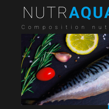
NUTR
AQU
Composition nut