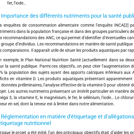
fer, l’iode…
 Importance des différents nutriments pour la santé publ
s enquêtes de consommation alimentaire comme l’enquête INCA[2] pe
triments dans la population française et dans des groupes particuliers 
x recommandations des ANC, ce qui permet d’identifier d’éventuelles car
 groupe d’individus. Les recommandations en matière de santé publique 
s comparaisons. Il apparaît utile de situer les produits aquatiques par 
r exemple, le Plan National Nutrition Santé (actuellement dans sa deuxiè
ur la santé publique. Parmi ces objectifs, on peut citer l’augmentation
% la population des sujets ayant des apports calciques inférieurs aux 
ficits en vitamine D. Les produits aquatiques présentant apparemment 
s données préliminaires, l’analyse effective de la vitamine D pour obtenir 
ojet. Les autres nutriments présentant un intérêt particulier en matière 
éga 3, la vitamine E, le magnésium, le fer, le sélénium, l’iode… Le chloru
neur en sel, dont la teneur est à limiter dans notre alimentation.
 Réglementation en matière d’étiquetage et d’allégations
étiquetage nutritionnel
rsque le projet a été initié, l’un des principaux objectifs était d’aider les p