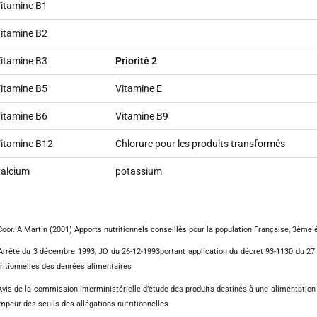
itamine B1
itamine B2
itamine B3
Priorité 2
itamine B5
Vitamine E
itamine B6
Vitamine B9
itamine B12
Chlorure pour les produits transformés
alcium
potassium
oor. A Martin (2001) Apports nutritionnels conseillés pour la population Française, 3ème é
rrêté du 3 décembre 1993, JO du 26-12-1993portant application du décret 93-1130 du 27 
ritionnelles des denrées alimentaires
vis de la commission interministérielle d’étude des produits destinés à une alimentation pa
mpeur des seuils des allégations nutritionnelles