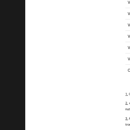
V
V
V
V
V
V
C
1.
C
2.
A
nut
3.
A
tro