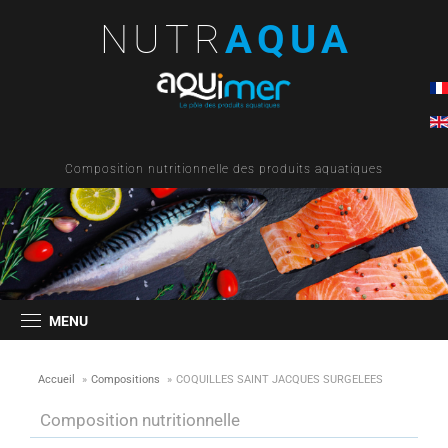
NUTR
AQUA
Composition nutritionnelle des produits aquatiques
MENU
Accueil
»
Compositions
»
COQUILLES SAINT JACQUES SURGELEES
Composition nutritionnelle