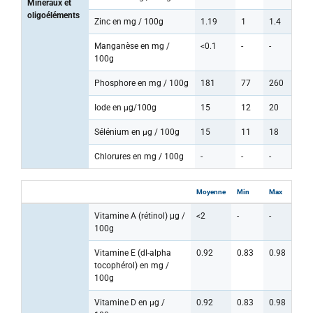
Minéraux et
oligoéléments
Zinc en mg / 100g
1.19
1
1.4
Manganèse en mg /
<0.1
-
-
100g
Phosphore en mg / 100g
181
77
260
Iode en µg/100g
15
12
20
Sélénium en µg / 100g
15
11
18
Chlorures en mg / 100g
-
-
-
Moyenne
Min
Max
Vitamine A (rétinol) μg /
<2
-
-
100g
Vitamine E (dl-alpha
0.92
0.83
0.98
tocophérol) en mg /
100g
Vitamine D en µg /
0.92
0.83
0.98