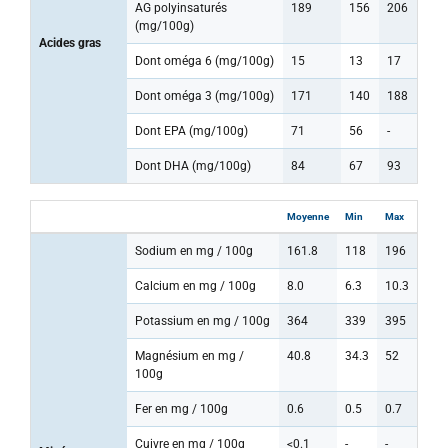
AG polyinsaturés
189
156
206
(mg/100g)
Acides gras
Dont oméga 6 (mg/100g)
15
13
17
Dont oméga 3 (mg/100g)
171
140
188
Dont EPA (mg/100g)
71
56
-
Dont DHA (mg/100g)
84
67
93
Moyenne
Min
Max
Sodium en mg / 100g
161.8
118
196
Calcium en mg / 100g
8.0
6.3
10.3
Potassium en mg / 100g
364
339
395
Magnésium en mg /
40.8
34.3
52
100g
Fer en mg / 100g
0.6
0.5
0.7
Cuivre en mg / 100g
<0.1
-
-