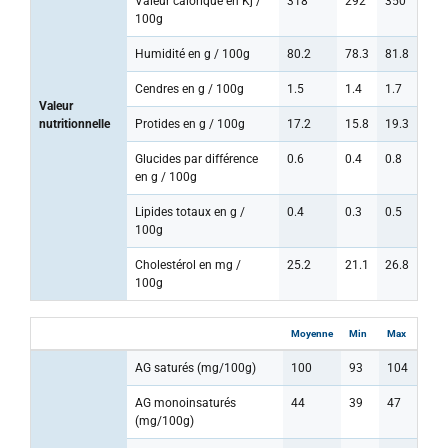
Valeur calorique en Kj /
318
292
350
100g
Humidité en g / 100g
80.2
78.3
81.8
Cendres en g / 100g
1.5
1.4
1.7
Valeur
nutritionnelle
Protides en g / 100g
17.2
15.8
19.3
Glucides par différence
0.6
0.4
0.8
en g / 100g
Lipides totaux en g /
0.4
0.3
0.5
100g
Cholestérol en mg /
25.2
21.1
26.8
100g
Moyenne
Min
Max
AG saturés (mg/100g)
100
93
104
AG monoinsaturés
44
39
47
(mg/100g)