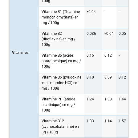
100g
Vitamine B1 (Thiamine
<0.04
-
-
monochlorhydrate) en
mg / 100g
Vitamine B2
0.036
<0.04
0.05
(riboflavine) en mg /
100g
Vitamines
Vitamine B5 (acide
0.15
0.12
-
pantothénique) en mg /
100g
Vitamine B6 (pyridoxine
0.10
0.09
0.12
+ -al + -amine HCl) en
mg / 100g
Vitamine PP (amide
1.24
1.08
1.44
nicotinique) en mg /
100g
Vitamine B12
1.33
1.14
1.57
(cyanocobalamine) en
µg / 100g