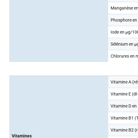
Manganèse en
Phosphore en
Iode en µg/10
Sélénium en µ
Chlorures en 
Vitamine A (ré
Vitamine E (dl
Vitamine D en
Vitamine B1 (
Vitamine B2 (r
Vitamines