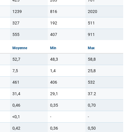
425
263
701
1239
816
2020
327
192
511
555
407
911
Moyenne
Min
Max
52,7
48,3
58,8
7,5
1,4
25,8
461
406
532
31,4
29,1
37.2
0,46
0,35
0,70
<0,1
-
-
0,42
0,36
0,50