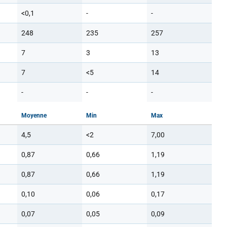
<0,1
-
-
248
235
257
7
3
13
7
<5
14
-
-
-
Moyenne
Min
Max
4,5
<2
7,00
0,87
0,66
1,19
0,87
0,66
1,19
0,10
0,06
0,17
0,07
0,05
0,09