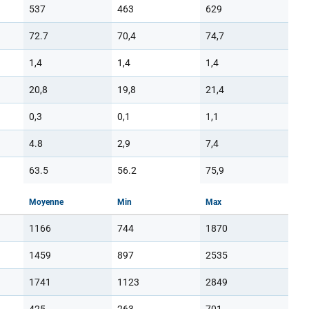
537
463
629
72.7
70,4
74,7
1,4
1,4
1,4
20,8
19,8
21,4
0,3
0,1
1,1
4.8
2,9
7,4
63.5
56.2
75,9
Moyenne
Min
Max
1166
744
1870
1459
897
2535
1741
1123
2849